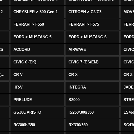
 2
CHRYSLER > 300 Gen 1
CITROEN > C2/C3
MOV
FERRARI > F550
FERRARI > F575
FERR
FORD > MUSTANG 5
FORD > MUSTANG 6
FORD
RS
ACCORD
AIRWAVE
CIVIC
CIVIC 6 (EK)
CIVIC 7 (ES/EM)
CIVIC
CIVIC 8 Type R EURO (FN)
CR-V
CR-X
CR-Z
HR-V
INTEGRA
JADE
PRELUDE
S2000
STR
GS300/ARISTO
IS250/300/350
LS46
RC300h/350
RX330/350
SC43