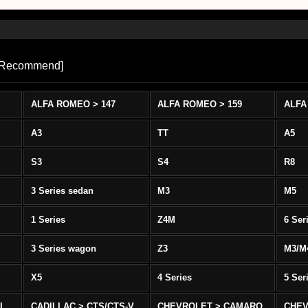
Recommend
]
ALFA ROMEO > 147
ALFA ROMEO > 159
ALFA
A3
TT
A5
S3
S4
R8
3 Series sedan
M3
M5
1 Series
Z4M
6 Ser
3 Series wagon
Z3
M3/M
X5
4 Series
5 Ser
-L
CADILLAC > CTS/CTS-V
CHEVROLET > CAMARO