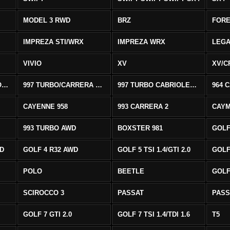
MODEL 3 RWD
BRZ
FOR
IMPREZA STI/WRX
IMPREZA WRX
LEG
VIVIO
XV
XV/C
997 CARRERA CABRIOLET 2/S
997 TURBO/CARRERA 4/4S AWD
997 TURBO CABRIOLET AWD
964 
CAYENNE 958
993 CARRERA 2
CAYM
993 TURBO AWD
BOXSTER 981
GOLF
WD
GOLF 4 R32 AWD
GOLF 5 TSI 1.4/GTI 2.0
GOLF 
POLO
BEETLE
GOLF 
SCIROCCO 3
PASSAT
PASS
GOLF 7 GTI 2.0
GOLF 7 TSI 1.4/TDI 1.6
T5