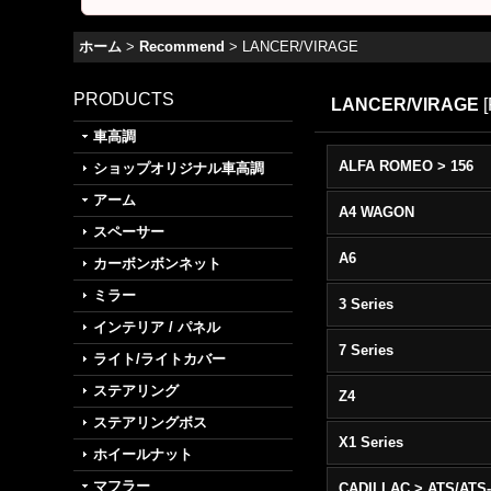
ホーム
>
Recommend
>
LANCER/VIRAGE
PRODUCTS
LANCER/VIRAGE
[
車高調
ALFA ROMEO > 156
ショップオリジナル車高調
アーム
A4 WAGON
スペーサー
A6
カーボンボンネット
ミラー
3 Series
インテリア / パネル
7 Series
ライト/ライトカバー
ステアリング
Z4
ステアリングボス
X1 Series
ホイールナット
マフラー
CADILLAC > ATS/ATS