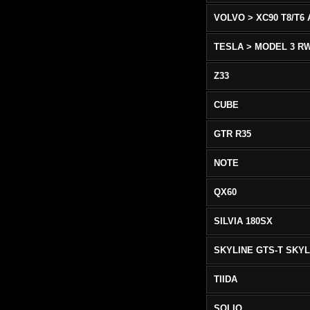
TESLA > MODEL 3 R
Z33
CUBE
GTR R35
NOTE
QX60
SILVIA 180SX
TIIDA
SOLIO