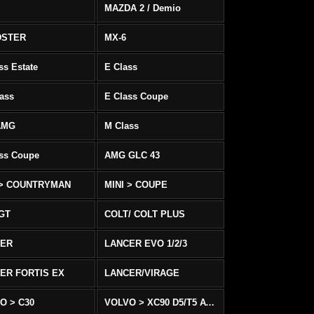
MAZDA 2 / Demio
DSTER
MX-6
ss Estate
E Class
ass
E Class Coupe
AMG
M Class
ass Coupe
AMG GLC 43
 > COUNTRYMAN
MINI > COUPE
 GT
COLT/ COLT PLUS
CER
LANCER EVO 1/2/3
ER FORTIS EX
LANCER/VIRAGE
O > C30
VOLVO > XC90 D5/T5 AWD