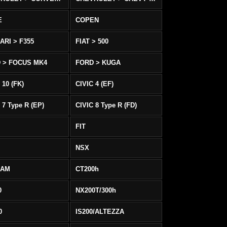
E
COPEN
ARI > F355
FIAT > 500
 > FOCUS MK4
FORD > KUGA
 10 (FK)
CIVIC 4 (EF)
 7 Type R (EP)
CIVIC 8 Type R (FD)
FIT
NSX
EAM
CT200h
0
NX200T/300h
0
IS200/ALTEZZA