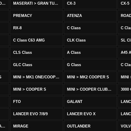
MASERATI > QUATTROPORTE
MASERATI > GRAN TURISMO
CX-3
CX-5
PREMACY
ATENZA
ROA
RX-8
C Class
C Cla
C Class C63 AMG
CLK Class
SL Cl
CLS Class
A Class
A45 
GLC Class
G Class
C Cl
S
MINI > MK1 ONE/COOPER
MINI > MK2 COOPER S
MINI
MINI > COOPER S
MINI > COOPER CLUBMAN
3000
FTO
GALANT
LAN
LANCER EVO 7/8/9
LANCER EVO X
LANC
LANCER/VIRAGE/MIRAGE
MIRAGE
OUTLANDER
VOLV