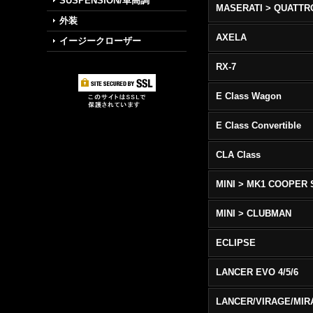
SUSPENSION/車高調
外装
AXELA
イージークローザー
RX-7
E Class Wagon
E Class Convertible
CLA Class
MINI > MK1 COOPER 
MINI > CLUBMAN
ECLIPSE
LANCER EVO 4/5/6