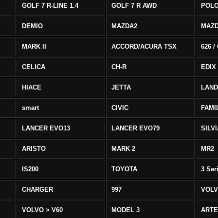
GOLF 7 R-LINE 1.4
GOLF 7 R AWD
POLO
DEMIO
MAZDA2
MAZD
MARK II
ACCORD/ACURA TSX
626 /
CELICA
CH-R
EDIX
HIACE
JETTA
LAND
smart
CIVIC
FAMI
LANCER EVO13
LANCER EVO79
SILV
ARISTO
MARK 2
MR2
IS200
TOYOTA
3 Ser
CHARGER
997
VOLV
VOLVO > V60
MODEL 3
ART