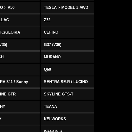
O > V50
TESLA > MODEL 3 AWD
LLAC
Z32
IC/GLORIA
CEFIRO
V35)
G37 (V36)
CH
MURANO
Q60
RA 341 / Sunny
SENTRA SE-R / LUCINO
INE GTR
SKYLINE GTS-T
PHY
TEANA
Y
KEI WORKS
WAGON R