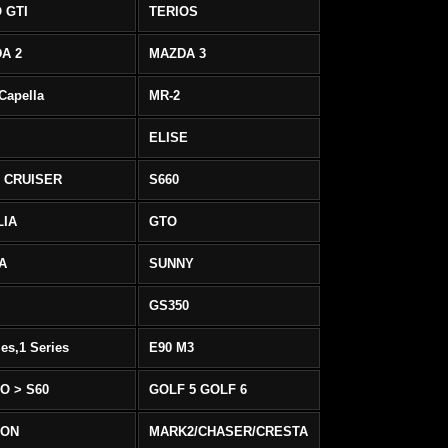
 GTI
TERIOS
A 2
MAZDA 3
 Capella
MR-2
ELISE
 CRUISER
S660
LIA
GTO
IA
SUNNY
GS350
ies,1 Series
E90 M3
O > S60
GOLF 5 GOLF 6
EON
MARK2/CHASER/CRESTA