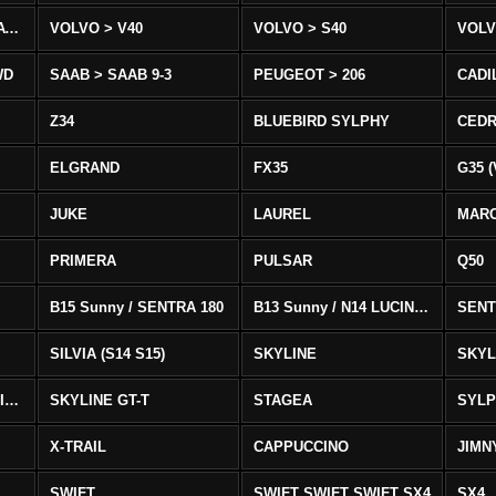
VOLVO > XC90 T8/T6 AWD
VOLVO > V40
VOLVO > S40
VOLV
WD
SAAB > SAAB 9-3
PEUGEOT > 206
CADI
Z34
BLUEBIRD SYLPHY
CEDR
ELGRAND
FX35
G35 (
JUKE
LAUREL
MAR
PRIMERA
PULSAR
Q50
B15 Sunny / SENTRA 180
B13 Sunny / N14 LUCINO / SENTRA 331
SENT
SILVIA (S14 S15)
SKYLINE
SKYL
SKYLINE GTS-T SKYLINE GTS-T
SKYLINE GT-T
STAGEA
SYL
X-TRAIL
CAPPUCCINO
JIMN
SWIFT
SWIFT SWIFT SWIFT SX4
SX4