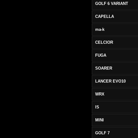
GOLF 6 VARIANT
CAPELLA
ma-k
CELCIOR
FUGA
SOARER
LANCER EVO10
WRX
IS
MINI
GOLF 7