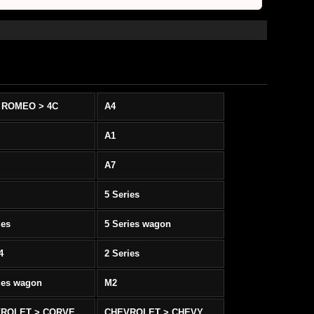
 ROMEO > 4C
A4
A1
A7
5 Series
ies
5 Series wagon
4
2 Series
ies wagon
M2
CHEVROLET > CORVETTE C5/C6
CHEVROLET > CHEVY SS