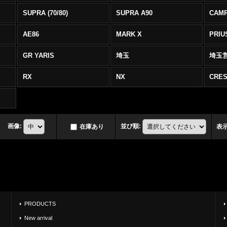
SUPRA (70/80)
SUPRA A90
CAM
AE86
MARK X
PRIU
GR YARIS
埼玉
埼玉
RX
NX
CRES
画像
:
並び順
:
在庫あり
表
PRODUCTS
New arrival