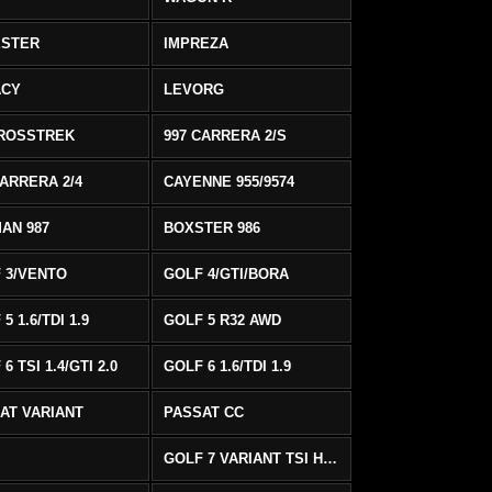
ESTER
IMPREZA
ACY
LEVORG
ROSSTREK
997 CARRERA 2/S
CARRERA 2/4
CAYENNE 955/9574
AN 987
BOXSTER 986
 3/VENTO
GOLF 4/GTI/BORA
5 1.6/TDI 1.9
GOLF 5 R32 AWD
6 TSI 1.4/GTI 2.0
GOLF 6 1.6/TDI 1.9
AT VARIANT
PASSAT CC
GOLF 7 VARIANT TSI HIGHLINE/R-LINE