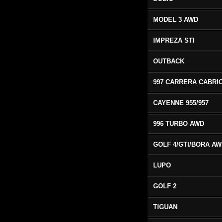
MODEL 3 AWD
IMPREZA STI
OUTBACK
CAYENNE 955/957
996 TURBO AWD
GOLF 4/GTI/BORA A
LUPO
GOLF 2
TIGUAN