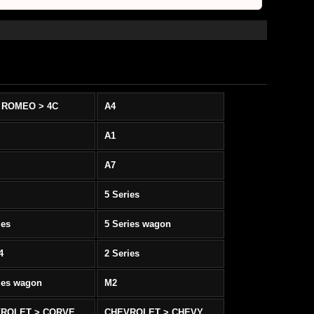
 ROMEO > 4C
A4
A1
A7
5 Series
ies
5 Series wagon
4
2 Series
ies wagon
M2
CHEVROLET > CORVETTE C5/C6
CHEVROLET > CHEVY SS