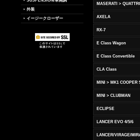
SUSPENSION/車高調
外装
AXELA
イージークローザー
RX-7
E Class Wagon
E Class Convertible
CLA Class
MINI > MK1 COOPER 
MINI > CLUBMAN
ECLIPSE
LANCER EVO 4/5/6