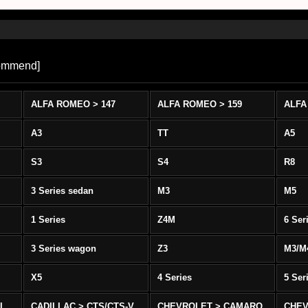
ommend
]
ALFA ROMEO > 147
ALFA ROMEO > 159
ALFA
A3
TT
A5
S3
S4
R8
3 Series sedan
M3
M5
1 Series
Z4M
6 Ser
3 Series wagon
Z3
M3/M
X5
4 Series
5 Ser
-L
CADILLAC > CTS/CTS-V
CHEVROLET > CAMARO