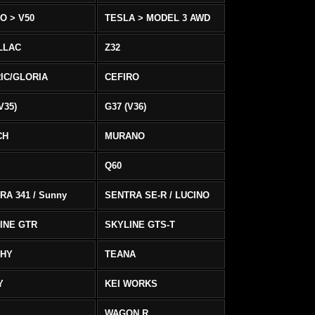
O > V50
TESLA > MODEL 3 AWD
LLAC
Z32
IC/GLORIA
CEFIRO
V35)
G37 (V36)
CH
MURANO
Q60
RA 341 / Sunny
SENTRA SE-R / LUCINO
INE GTR
SKYLINE GTS-T
PHY
TEANA
Y
KEI WORKS
WAGON R