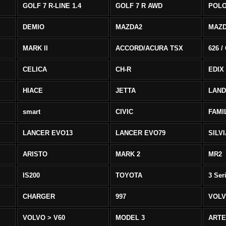
GOLF 7 R-LINE 1.4
GOLF 7 R AWD
POLO
DEMIO
MAZDA2
MAZD
MARK II
ACCORD/ACURA TSX
626 /
CELICA
CH-R
EDIX
HIACE
JETTA
LAND
smart
CIVIC
FAMI
LANCER EVO13
LANCER EVO79
SILV
ARISTO
MARK 2
MR2
IS200
TOYOTA
3 Ser
CHARGER
997
VOLV
VOLVO > V60
MODEL 3
ART