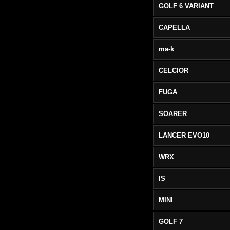
GOLF 6 VARIANT
CAPELLA
ma-k
CELCIOR
FUGA
SOARER
LANCER EVO10
WRX
IS
MINI
GOLF 7