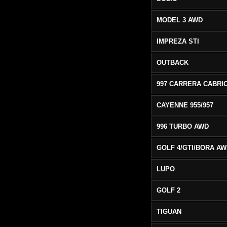
MODEL 3 AWD
IMPREZA STI
OUTBACK
CAYENNE 955/957
996 TURBO AWD
GOLF 4/GTI/BORA A
LUPO
GOLF 2
TIGUAN