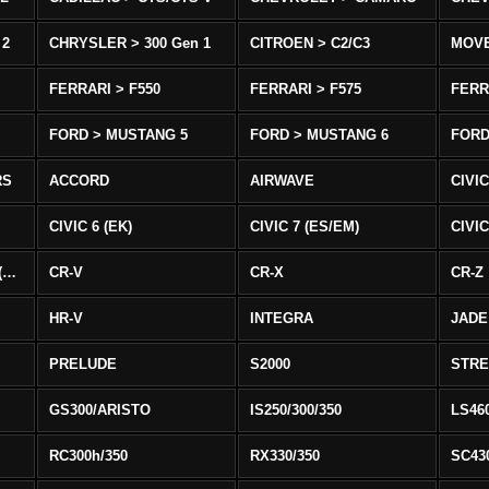
 2
CHRYSLER > 300 Gen 1
CITROEN > C2/C3
MOV
FERRARI > F550
FERRARI > F575
FERR
FORD > MUSTANG 5
FORD > MUSTANG 6
FORD
RS
ACCORD
AIRWAVE
CIVIC
CIVIC 6 (EK)
CIVIC 7 (ES/EM)
CIVIC
CIVIC 8 Type R EURO (FN)
CR-V
CR-X
CR-Z
HR-V
INTEGRA
JADE
PRELUDE
S2000
STR
GS300/ARISTO
IS250/300/350
LS46
RC300h/350
RX330/350
SC43