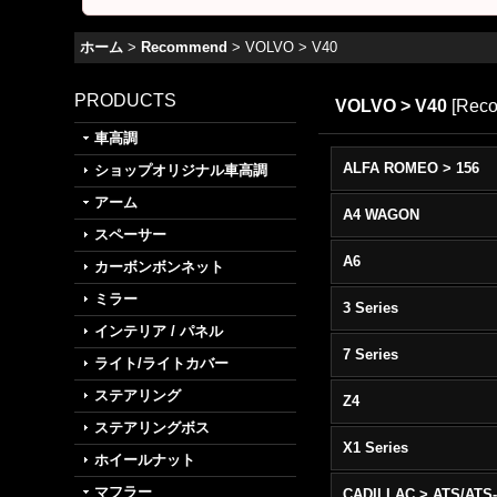
ホーム
>
Recommend
>
VOLVO > V40
PRODUCTS
VOLVO > V40
[
Rec
車高調
ALFA ROMEO > 156
ショップオリジナル車高調
アーム
A4 WAGON
スペーサー
A6
カーボンボンネット
ミラー
3 Series
インテリア / パネル
7 Series
ライト/ライトカバー
ステアリング
Z4
ステアリングボス
X1 Series
ホイールナット
マフラー
CADILLAC > ATS/ATS