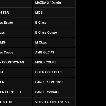
MAZDA 2 / Demio
DSTER
MX-6
ss Estate
E Class
ass
E Class Coupe
AMG
M Class
ass Coupe
AMG GLC 43
 > COUNTRYMAN
MINI > COUPE
 GT
COLT/ COLT PLUS
CER
LANCER EVO 1/2/3
ER FORTIS EX
LANCER/VIRAGE
O > C30
VOLVO > XC90 D5/T5 AWD