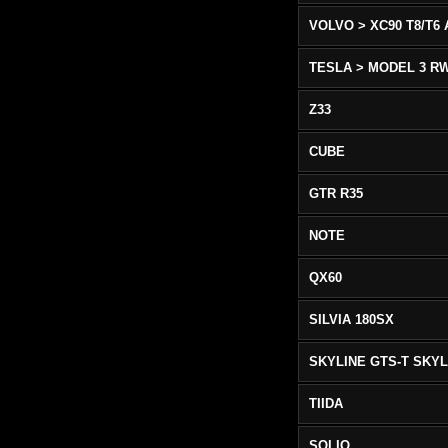
TESLA > MODEL 3 R
Z33
CUBE
GTR R35
NOTE
QX60
SILVIA 180SX
TIIDA
SOLIO