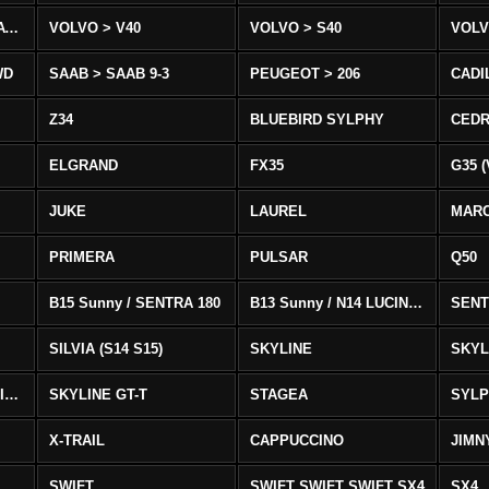
VOLVO > XC90 T8/T6 AWD
VOLVO > V40
VOLVO > S40
VOLV
WD
SAAB > SAAB 9-3
PEUGEOT > 206
CADI
Z34
BLUEBIRD SYLPHY
CEDR
ELGRAND
FX35
G35 (
JUKE
LAUREL
MAR
PRIMERA
PULSAR
Q50
B15 Sunny / SENTRA 180
B13 Sunny / N14 LUCINO / SENTRA 331
SENT
SILVIA (S14 S15)
SKYLINE
SKYL
SKYLINE GTS-T SKYLINE GTS-T
SKYLINE GT-T
STAGEA
SYL
X-TRAIL
CAPPUCCINO
JIMN
SWIFT
SWIFT SWIFT SWIFT SX4
SX4