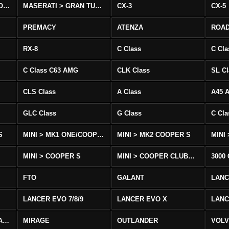
MASERATI > QUATTROPORTE
MASERATI > GRAN TURISMO
CX-3
CX-5
PREMACY
ATENZA
ROA
RX-8
C Class
C Cla
C Class C63 AMG
CLK Class
SL Cl
CLS Class
A Class
A45 
GLC Class
G Class
C Cl
S
MINI > MK1 ONE/COOPER
MINI > MK2 COOPER S
MINI
MINI > COOPER S
MINI > COOPER CLUBMAN
3000
FTO
GALANT
LAN
LANCER EVO 7/8/9
LANCER EVO X
LANC
LANCER/VIRAGE/MIRAGE
MIRAGE
OUTLANDER
VOLV