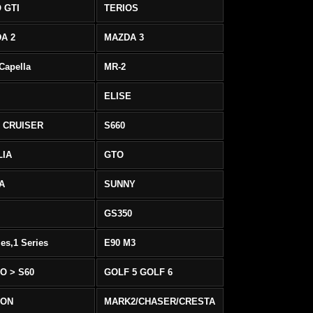
 GTI
TERIOS
A 2
MAZDA 3
 Capella
MR-2
ELISE
 CRUISER
S660
LIA
GTO
IA
SUNNY
GS350
ies,1 Series
E90 M3
O > S60
GOLF 5 GOLF 6
EON
MARK2/CHASER/CRESTA