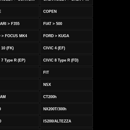
E
COPEN
ARI > F355
FIAT > 500
 > FOCUS MK4
FORD > KUGA
 10 (FK)
CIVIC 4 (EF)
 7 Type R (EP)
CIVIC 8 Type R (FD)
FIT
NSX
EAM
CT200h
0
NX200T/300h
0
IS200/ALTEZZA