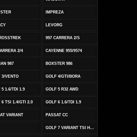
ESTER
IMPREZA
ACY
LEVORG
ROSSTREK
997 CARRERA 2/S
CARRERA 2/4
CAYENNE 955/9574
AN 987
BOXSTER 986
 3/VENTO
GOLF 4/GTI/BORA
5 1.6/TDI 1.9
GOLF 5 R32 AWD
6 TSI 1.4/GTI 2.0
GOLF 6 1.6/TDI 1.9
AT VARIANT
PASSAT CC
GOLF 7 VARIANT TSI HIGHLINE/R-LINE