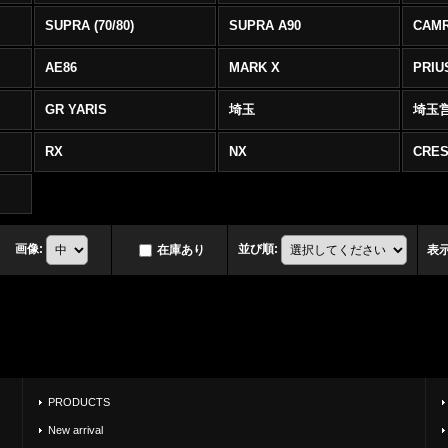
SUPRA (70/80)
SUPRA A90
CAM
AE86
MARK X
PRIU
GR YARIS
埼玉
埼玉
RX
NX
CRES
画像
:
並び順
:
在庫あり
表
PRODUCTS
New arrival