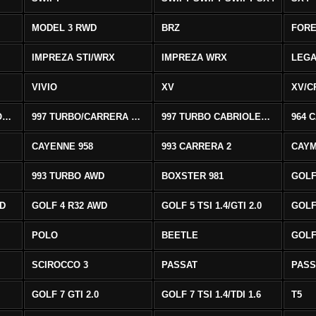
MODEL 3 RWD
BRZ
FOR
IMPREZA STI/WRX
IMPREZA WRX
LEG
VIVIO
XV
XV/C
997 CARRERA CABRIOLET 2/S
997 TURBO/CARRERA 4/4S AWD
997 TURBO CABRIOLET AWD
964 
CAYENNE 958
993 CARRERA 2
CAYM
993 TURBO AWD
BOXSTER 981
GOLF
WD
GOLF 4 R32 AWD
GOLF 5 TSI 1.4/GTI 2.0
GOLF 
POLO
BEETLE
GOLF 
SCIROCCO 3
PASSAT
PASS
GOLF 7 GTI 2.0
GOLF 7 TSI 1.4/TDI 1.6
T5