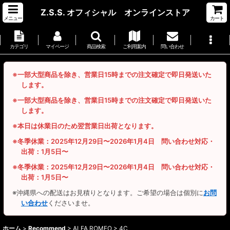
Z.S.S. オフィシャル オンラインストア
メニュー
カート
カテゴリ
マイページ
商品検索
ご利用案内
問い合わせ
※一部大型商品を除き、営業日15時までの注文確定で即日発送いた
します。
※一部大型商品を除き、営業日15時までの注文確定で即日発送いた
します。
※本日は休業日のため翌営業日出荷となります。
※冬季休業：2025年12月29日〜2026年1月4日 問い合わせ対応・
出荷：1月5日〜
※冬季休業：2025年12月29日〜2026年1月4日 問い合わせ対応・
出荷：1月5日〜
※沖縄県への配送はお見積りとなります。ご希望の場合は個別に
お問
い合わせ
くださいませ。
ホーム
>
Recommend
>
ALFA ROMEO > 4C