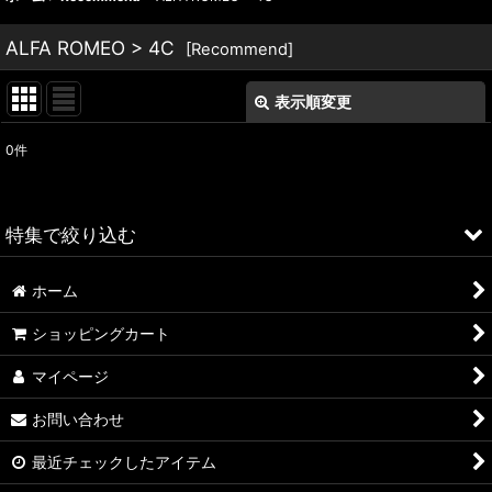
ALFA ROMEO > 4C
[
Recommend
]
表示順変更
閉じる
0
件
表示数
:
並び順
:
特集で絞り込む
絞り込む
ホーム
ALFA ROMEO > 156
ショッピングカート
ALFA ROMEO > 147
マイページ
ALFA ROMEO > 159
お問い合わせ
ALFA ROMEO > 4C
最近チェックしたアイテム
A4