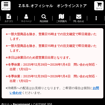
Z.S.S. オフィシャル オンラインストア
メニュー
カート
カテゴリ
マイページ
商品検索
ご利用案内
問い合わせ
※一部大型商品を除き、営業日15時までの注文確定で即日発送いた
します。
※一部大型商品を除き、営業日15時までの注文確定で即日発送いた
します。
※本日は休業日のため翌営業日出荷となります。
※冬季休業：2025年12月29日〜2026年1月4日 問い合わせ対応・
出荷：1月5日〜
※冬季休業：2025年12月29日〜2026年1月4日 問い合わせ対応・
出荷：1月5日〜
※沖縄県への配送はお見積りとなります。ご希望の場合は個別に
お問
い合わせ
くださいませ。
ホーム
>
Recommend
>
CAYENNE 958