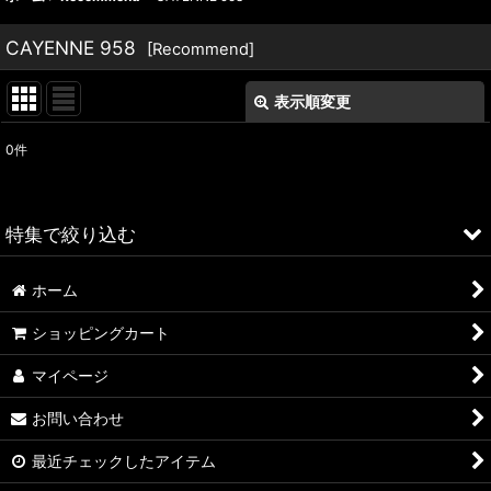
CAYENNE 958
[
Recommend
]
表示順変更
閉じる
0
件
表示数
:
並び順
:
特集で絞り込む
絞り込む
ホーム
ALFA ROMEO > 156
ショッピングカート
ALFA ROMEO > 147
マイページ
ALFA ROMEO > 159
お問い合わせ
ALFA ROMEO > 4C
最近チェックしたアイテム
A4