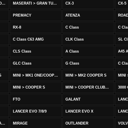
MASERATI > QUATTROPORTE
MASERATI > GRAN TURISMO
CX-3
CX-5
PREMACY
ATENZA
ROA
RX-8
C Class
C Cla
C Class C63 AMG
CLK Class
SL Cl
CLS Class
A Class
A45 
GLC Class
G Class
C Cl
S
MINI > MK1 ONE/COOPER
MINI > MK2 COOPER S
MINI
MINI > COOPER S
MINI > COOPER CLUBMAN
3000
FTO
GALANT
LAN
LANCER EVO 7/8/9
LANCER EVO X
LANC
LANCER/VIRAGE/MIRAGE
MIRAGE
OUTLANDER
VOLV