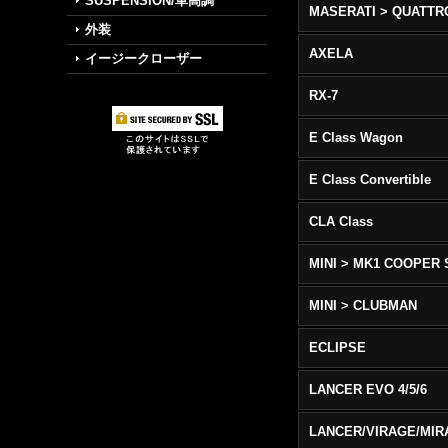
SUSPENSION/車高調
外装
AXELA
イージークローザー
RX-7
E Class Wagon
E Class Convertible
CLA Class
MINI > MK1 COOPER 
MINI > CLUBMAN
ECLIPSE
LANCER EVO 4/5/6