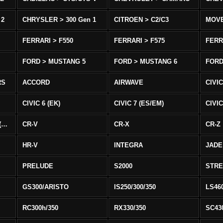
 2
CHRYSLER > 300 Gen 1
CITROEN > C2/C3
MOV
FERRARI > F550
FERRARI > F575
FERR
FORD > MUSTANG 5
FORD > MUSTANG 6
FORD
RS
ACCORD
AIRWAVE
CIVIC
CIVIC 6 (EK)
CIVIC 7 (ES/EM)
CIVIC
CIVIC 8 Type R EURO (FN)
CR-V
CR-X
CR-Z
HR-V
INTEGRA
JADE
PRELUDE
S2000
STR
GS300/ARISTO
IS250/300/350
LS46
RC300h/350
RX330/350
SC43