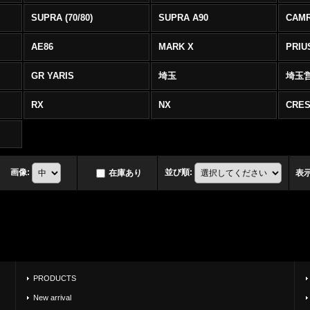
SUPRA (70/80)
SUPRA A90
CAM
AE86
MARK X
PRIU
GR YARIS
埼玉
埼玉
RX
NX
CRES
画像
:
並び順
:
在庫あり
表
PRODUCTS
New arrival