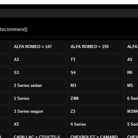
Recommend
]
ALFA ROMEO > 147
ALFA ROMEO > 159
ALFA
A3
TT
A5
S3
S4
R8
3 Series sedan
M3
M5
1 Series
Z4M
6 Ser
3 Series wagon
Z3
M3/M
X5
4 Series
5 Ser
-L
CADILLAC > CTS/CTS-V
CHEVROLET > CAMARO