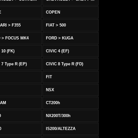
E
COPEN
ARI > F355
FIAT > 500
 > FOCUS MK4
FORD > KUGA
 10 (FK)
CIVIC 4 (EF)
 7 Type R (EP)
CIVIC 8 Type R (FD)
FIT
NSX
EAM
CT200h
0
NX200T/300h
0
IS200/ALTEZZA