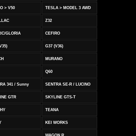
O > V50
TESLA > MODEL 3 AWD
LLAC
Z32
IC/GLORIA
CEFIRO
V35)
G37 (V36)
CH
MURANO
Q60
RA 341 / Sunny
SENTRA SE-R / LUCINO
INE GTR
SKYLINE GTS-T
PHY
TEANA
Y
KEI WORKS
WAGON R