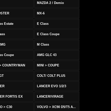
MAZDA 2 / Demio
DSTER
MX-6
ss Estate
E Class
ass
E Class Coupe
AMG
M Class
ass Coupe
AMG GLC 43
 > COUNTRYMAN
MINI > COUPE
 GT
COLT/ COLT PLUS
CER
LANCER EVO 1/2/3
ER FORTIS EX
LANCER/VIRAGE
O > C30
VOLVO > XC90 D5/T5 AWD