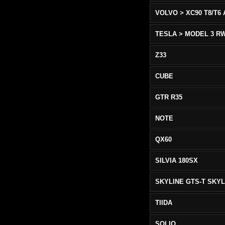
TESLA > MODEL 3 R
Z33
CUBE
GTR R35
NOTE
QX60
SILVIA 180SX
TIIDA
SOLIO