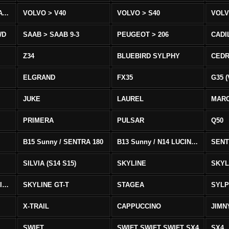
VOLVO > XC90 T8/T6 AWD
VOLVO > V40
VOLVO > S40
VOLV
WD
SAAB > SAAB 9-3
PEUGEOT > 206
CADI
Z34
BLUEBIRD SYLPHY
CEDR
ELGRAND
FX35
G35 (
JUKE
LAUREL
MAR
PRIMERA
PULSAR
Q50
B15 Sunny / SENTRA 180
B13 Sunny / N14 LUCINO / SENTRA 331
SENT
SILVIA (S14 S15)
SKYLINE
SKYL
SKYLINE GTS-T SKYLINE GTS-T
SKYLINE GT-T
STAGEA
SYL
X-TRAIL
CAPPUCCINO
JIMN
SWIFT
SWIFT SWIFT SWIFT SX4
SX4