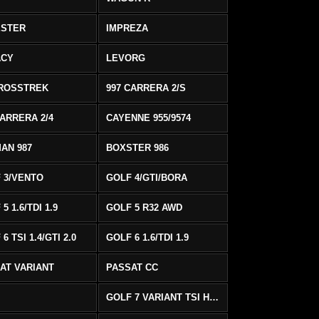
ESTER
IMPREZA
ACY
LEVORG
ROSSTREK
997 CARRERA 2/S
CARRERA 2/4
CAYENNE 955/9574
AN 987
BOXSTER 986
 3/VENTO
GOLF 4/GTI/BORA
5 1.6/TDI 1.9
GOLF 5 R32 AWD
6 TSI 1.4/GTI 2.0
GOLF 6 1.6/TDI 1.9
AT VARIANT
PASSAT CC
GOLF 7 VARIANT TSI HIGHLINE/R-LINE