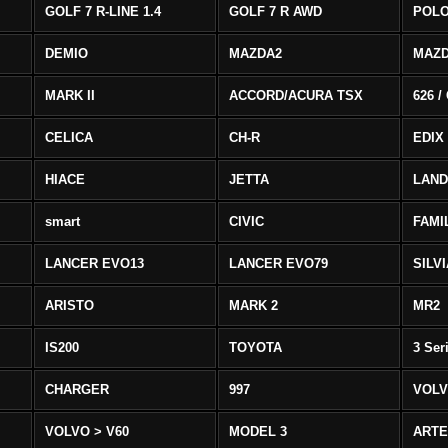
GOLF 7 R-LINE 1.4
GOLF 7 R AWD
POLO
DEMIO
MAZDA2
MAZD
MARK II
ACCORD/ACURA TSX
626 /
CELICA
CH-R
EDIX
HIACE
JETTA
LAND
smart
CIVIC
FAMI
LANCER EVO13
LANCER EVO79
SILV
ARISTO
MARK 2
MR2
IS200
TOYOTA
3 Ser
CHARGER
997
VOLV
VOLVO > V60
MODEL 3
ART