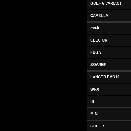
GOLF 6 VARIANT
CAPELLA
ma-k
CELCIOR
FUGA
SOARER
LANCER EVO10
WRX
IS
MINI
GOLF 7