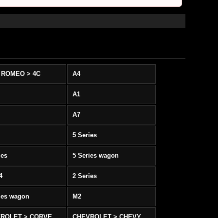
 ROMEO > 4C
A4
A1
A7
5 Series
ies
5 Series wagon
4
2 Series
ies wagon
M2
CHEVROLET > CORVETTE C5/C6
CHEVROLET > CHEVY SS