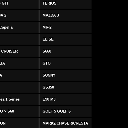
 GTI
TERIOS
A 2
MAZDA 3
 Capella
MR-2
ELISE
 CRUISER
S660
LIA
GTO
IA
SUNNY
GS350
ies,1 Series
E90 M3
O > S60
GOLF 5 GOLF 6
EON
MARK2/CHASER/CRESTA