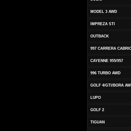
MODEL 3 AWD
IMPREZA STI
OUTBACK
CAYENNE 955/957
996 TURBO AWD
GOLF 4/GTI/BORA A
LUPO
GOLF 2
TIGUAN