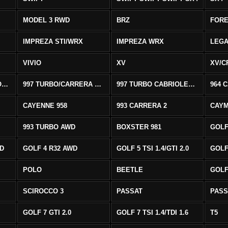
MODEL 3 RWD
BRZ
FOR
IMPREZA STI/WRX
IMPREZA WRX
LEG
VIVIO
XV
XV/C
997 CARRERA CABRIOLET 2/S
997 TURBO/CARRERA 4/4S AWD
997 TURBO CABRIOLET AWD
964 
CAYENNE 958
993 CARRERA 2
CAYM
993 TURBO AWD
BOXSTER 981
GOLF
WD
GOLF 4 R32 AWD
GOLF 5 TSI 1.4/GTI 2.0
GOLF 
POLO
BEETLE
GOLF 
SCIROCCO 3
PASSAT
PASS
GOLF 7 GTI 2.0
GOLF 7 TSI 1.4/TDI 1.6
T5