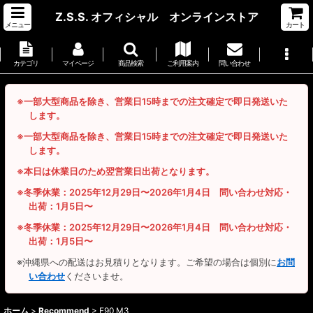
Z.S.S. オフィシャル オンラインストア
メニュー
カート
カテゴリ
マイページ
商品検索
ご利用案内
問い合わせ
※一部大型商品を除き、営業日15時までの注文確定で即日発送いた
します。
※一部大型商品を除き、営業日15時までの注文確定で即日発送いた
します。
※本日は休業日のため翌営業日出荷となります。
※冬季休業：2025年12月29日〜2026年1月4日 問い合わせ対応・
出荷：1月5日〜
※冬季休業：2025年12月29日〜2026年1月4日 問い合わせ対応・
出荷：1月5日〜
※沖縄県への配送はお見積りとなります。ご希望の場合は個別に
お問
い合わせ
くださいませ。
ホーム
>
Recommend
>
E90 M3