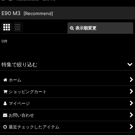
E90 M3
[
Recommend
]
表示順変更
閉じる
0
件
表示数
:
並び順
:
特集で絞り込む
絞り込む
ホーム
ALFA ROMEO > 156
ショッピングカート
ALFA ROMEO > 147
マイページ
ALFA ROMEO > 159
お問い合わせ
ALFA ROMEO > 4C
最近チェックしたアイテム
A4