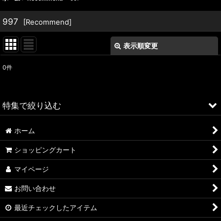
997
[
Recommend
]
表示順変更
閉じる
0
件
表示数
:
並び順
:
特集で絞り込む
絞り込む
ホーム
ALFA ROMEO > 156
ショッピングカート
ALFA ROMEO > 147
マイページ
ALFA ROMEO > 159
お問い合わせ
ALFA ROMEO > 4C
最近チェックしたアイテム
A4