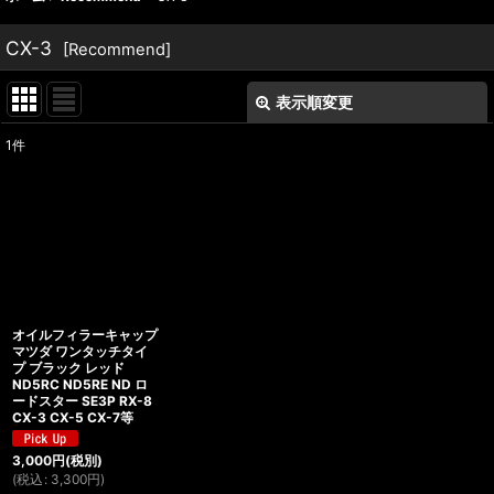
CX-3
[
Recommend
]
表示順変更
閉じる
1
件
表示数
:
並び順
:
絞り込む
オイルフィラーキャップ
マツダ ワンタッチタイ
プ ブラック レッド
ND5RC ND5RE ND ロ
ードスター SE3P RX-8
CX-3 CX-5 CX-7等
3,000
円
(税別)
(
税込
:
3,300
円
)