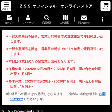
Z.S.S. オフィシャル オンラインストア
メニュー
カート
カテゴリ
マイページ
商品検索
ご利用案内
問い合わせ
※一部大型商品を除き、営業日15時までの注文確定で即日発送いた
します。
※一部大型商品を除き、営業日15時までの注文確定で即日発送いた
します。
※本日は休業日のため翌営業日出荷となります。
※冬季休業：2025年12月29日〜2026年1月4日 問い合わせ対応・
出荷：1月5日〜
※冬季休業：2025年12月29日〜2026年1月4日 問い合わせ対応・
出荷：1月5日〜
※沖縄県への配送はお見積りとなります。ご希望の場合は個別に
お問
い合わせ
くださいませ。
ホーム
>
Recommend
>
CX-3