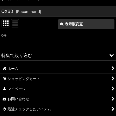
QX60
[
Recommend
]
表示順変更
閉じる
0
件
表示数
:
並び順
:
特集で絞り込む
絞り込む
ホーム
ALFA ROMEO > 156
ショッピングカート
ALFA ROMEO > 147
マイページ
ALFA ROMEO > 159
お問い合わせ
ALFA ROMEO > 4C
最近チェックしたアイテム
A4