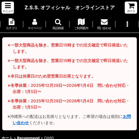
Z.S.S. オフィシャル オンラインストア
メニュー
カート
カテゴリ
マイページ
商品検索
ご利用案内
問い合わせ
※一部大型商品を除き、営業日15時までの注文確定で即日発送いた
します。
※一部大型商品を除き、営業日15時までの注文確定で即日発送いた
します。
※本日は休業日のため翌営業日出荷となります。
※冬季休業：2025年12月29日〜2026年1月4日 問い合わせ対応・
出荷：1月5日〜
※冬季休業：2025年12月29日〜2026年1月4日 問い合わせ対応・
出荷：1月5日〜
※沖縄県への配送はお見積りとなります。ご希望の場合は個別に
お問
い合わせ
くださいませ。
ホーム
>
Recommend
>
QX60