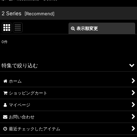
2 Series
[
Recommend
]
表示順変更
閉じる
0
件
表示数
:
並び順
:
特集で絞り込む
絞り込む
ホーム
ALFA ROMEO > 156
ショッピングカート
ALFA ROMEO > 147
マイページ
ALFA ROMEO > 159
お問い合わせ
ALFA ROMEO > 4C
最近チェックしたアイテム
A4