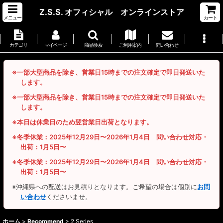
Z.S.S. オフィシャル オンラインストア
メニュー
カート
カテゴリ
マイページ
商品検索
ご利用案内
問い合わせ
※一部大型商品を除き、営業日15時までの注文確定で即日発送いた
します。
※一部大型商品を除き、営業日15時までの注文確定で即日発送いた
します。
※本日は休業日のため翌営業日出荷となります。
※冬季休業：2025年12月29日〜2026年1月4日 問い合わせ対応・
出荷：1月5日〜
※冬季休業：2025年12月29日〜2026年1月4日 問い合わせ対応・
出荷：1月5日〜
※沖縄県への配送はお見積りとなります。ご希望の場合は個別に
お問
い合わせ
くださいませ。
ホーム
>
Recommend
>
2 Series