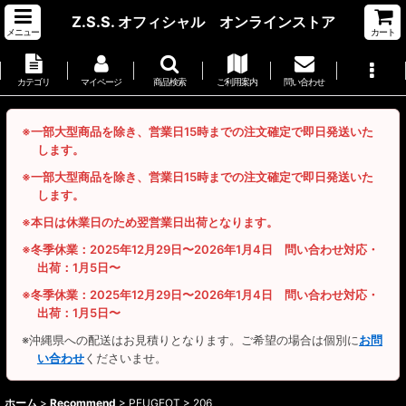
Z.S.S. オフィシャル オンラインストア
メニュー
カート
カテゴリ
マイページ
商品検索
ご利用案内
問い合わせ
※一部大型商品を除き、営業日15時までの注文確定で即日発送いた
します。
※一部大型商品を除き、営業日15時までの注文確定で即日発送いた
します。
※本日は休業日のため翌営業日出荷となります。
※冬季休業：2025年12月29日〜2026年1月4日 問い合わせ対応・
出荷：1月5日〜
※冬季休業：2025年12月29日〜2026年1月4日 問い合わせ対応・
出荷：1月5日〜
※沖縄県への配送はお見積りとなります。ご希望の場合は個別に
お問
い合わせ
くださいませ。
ホーム
>
Recommend
>
PEUGEOT > 206