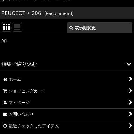
PEUGEOT > 206
[
Recommend
]
表示順変更
閉じる
0
件
表示数
:
並び順
:
特集で絞り込む
絞り込む
ホーム
ALFA ROMEO > 156
ショッピングカート
ALFA ROMEO > 147
マイページ
ALFA ROMEO > 159
お問い合わせ
ALFA ROMEO > 4C
最近チェックしたアイテム
A4