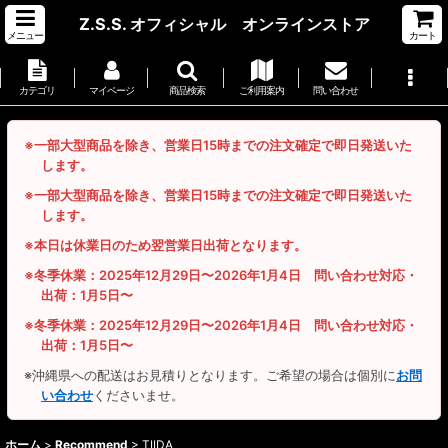
Z.S.S. オフィシャル オンラインストア
メニュー
カート
カテゴリ
マイページ
商品検索
ご利用案内
問い合わせ
※一部大型商品を除き、営業日15時までの注文確定で即日発送いた
します。
※一部大型商品を除き、営業日15時までの注文確定で即日発送いた
します。
※本日は休業日のため翌営業日出荷となります。
※冬季休業：2025年12月29日〜2026年1月4日 問い合わせ対応・
出荷：1月5日〜
※冬季休業：2025年12月29日〜2026年1月4日 問い合わせ対応・
出荷：1月5日〜
※沖縄県への配送はお見積りとなります。ご希望の場合は個別に
お問
い合わせ
くださいませ。
ホーム
>
Recommend
>
TIIDA