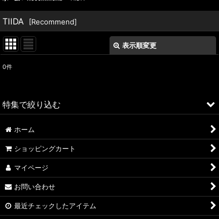
TIIDA
[
Recommend
]
表示順変更
閉じる
0
件
表示数
:
並び順
:
特集で絞り込む
絞り込む
ホーム
ALFA ROMEO > 156
ショッピングカート
ALFA ROMEO > 147
マイページ
ALFA ROMEO > 159
お問い合わせ
ALFA ROMEO > 4C
最近チェックしたアイテム
A4