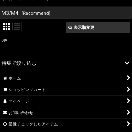
M3/M4
[
Recommend
]
表示順変更
閉じる
0
件
表示数
:
並び順
:
特集で絞り込む
絞り込む
ホーム
ALFA ROMEO > 156
ショッピングカート
ALFA ROMEO > 147
マイページ
ALFA ROMEO > 159
お問い合わせ
ALFA ROMEO > 4C
最近チェックしたアイテム
A4