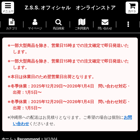
Z.S.S. オフィシャル オンラインストア
メニュー
カート
カテゴリ
マイページ
商品検索
ご利用案内
問い合わせ
※一部大型商品を除き、営業日15時までの注文確定で即日発送いた
します。
※一部大型商品を除き、営業日15時までの注文確定で即日発送いた
します。
※本日は休業日のため翌営業日出荷となります。
※冬季休業：2025年12月29日〜2026年1月4日 問い合わせ対応・
出荷：1月5日〜
※冬季休業：2025年12月29日〜2026年1月4日 問い合わせ対応・
出荷：1月5日〜
※沖縄県への配送はお見積りとなります。ご希望の場合は個別に
お問
い合わせ
くださいませ。
ホーム
>
Recommend
>
M3/M4