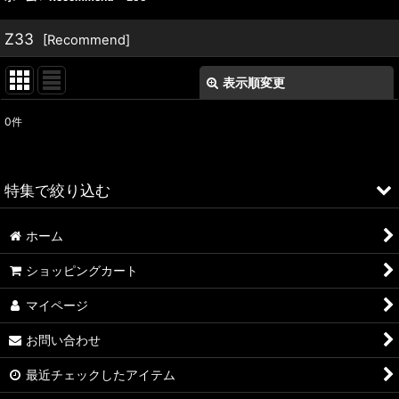
Z33
[
Recommend
]
表示順変更
閉じる
0
件
表示数
:
並び順
:
特集で絞り込む
絞り込む
ホーム
ALFA ROMEO > 156
ショッピングカート
ALFA ROMEO > 147
マイページ
ALFA ROMEO > 159
お問い合わせ
ALFA ROMEO > 4C
最近チェックしたアイテム
A4